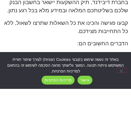
בחברת דיבידנד, תיק ההשקעות יישאר בחשבון הבנק
שלכם בשליטתכם המלאה ובמידע מלא בכל רגע נתון.
קבעו פגישה והכינו את כל השאלות שתרצו לשאול, ללא
כל התחייבות מצידכם.
הדברים החשובים הם:
עשרה דברים שצריך לדעת בעת כניסה לעולם
באתר זה נעשה שימוש בקובצי Cookies (עוגיות) לצורך שיפור חוויית
ההשקעות
המשתמש וניתוח תנועה. המשך גלישתך מהווה הסכמה לשימוש זה בהתאם
למדיניות הפרטיות.
מהם אפיקי השקעה
לאחר שבחרתם את חברת ההשקעות שתנהל את תיק
אישור
מדיניות הפרטיות
ההשקעות שלכם חשוב לפגוש את מנהל ההשקעות
שלכם לצורך תיאום עיקרי האסטרטגיה בתיק ההשקעות
שלכם.