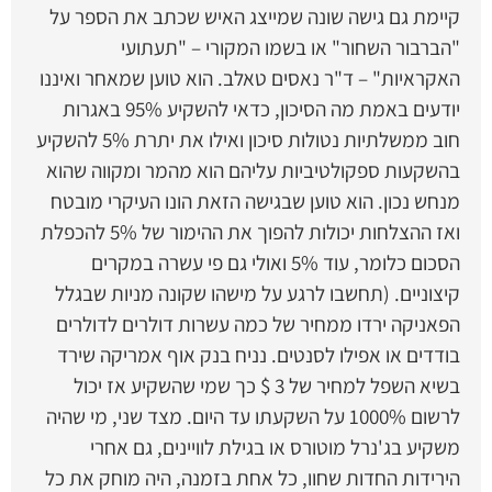
קיימת גם גישה שונה שמייצג האיש שכתב את הספר על
"הברבור השחור" או בשמו המקורי – "תעתועי
האקראיות" – ד"ר נאסים טאלב. הוא טוען שמאחר ואיננו
יודעים באמת מה הסיכון, כדאי להשקיע 95% באגרות
חוב ממשלתיות נטולות סיכון ואילו את יתרת 5% להשקיע
בהשקעות ספקולטיביות עליהם הוא מהמר ומקווה שהוא
מנחש נכון. הוא טוען שבגישה הזאת הונו העיקרי מובטח
ואז ההצלחות יכולות להפוך את ההימור של 5% להכפלת
הסכום כלומר, עוד 5% ואולי גם פי עשרה במקרים
קיצוניים. (תחשבו לרגע על מישהו שקונה מניות שבגלל
הפאניקה ירדו ממחיר של כמה עשרות דולרים לדולרים
בודדים או אפילו לסנטים. נניח בנק אוף אמריקה שירד
בשיא השפל למחיר של 3 $ כך שמי שהשקיע אז יכול
לרשום 1000% על השקעתו עד היום. מצד שני, מי שהיה
משקיע בג'נרל מוטורס או בגילת לוויינים, גם אחרי
הירידות החדות שחוו, כל אחת בזמנה, היה מוחק את כל