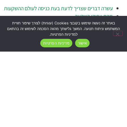
עשרה דברים שצריך לדעת בעת כניסה לעולם ההשקעות
מהם אפיקי השקעה
לאחר שבחרתם את חברת ההשקעות שתנהל את תיק
באתר זה נעשה שימוש בקובצי Cookies (עוגיות) לצורך שיפור חוויית
המשתמש וניתוח תנועה. המשך גלישתך מהווה הסכמה לשימוש זה בהתאם
ההשקעות שלכם חשוב לפגוש את מנהל ההשקעות שלכם
למדיניות הפרטיות.
לצורך תיאום עיקרי האסטרטגיה בתיק ההשקעות שלכם.
אישור
מדיניות הפרטיות
לפרטים נוספים ולתיאום פגישה
אנא השאירו פרטים ואנו נשוב אליכם בהקדם