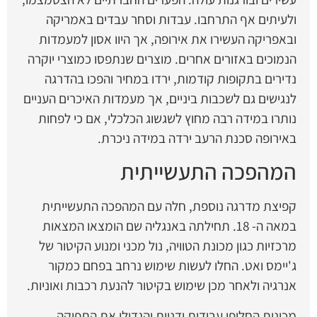
ולעיתים אף התרחבו. עבדות וסחר עבדים באמריקה
ובאפריקה העשירו את אירופה, אך היוו אסון למעמדות
הנמוכים באזורים אחרים. מוצרים שנתפסו כמוצרי יוקרה
נדירים בתקופות קודמות, ירדו במחיר והפכו בהדרגה
לנגישים גם לשכבות ביניים, אך מעמדות האיכרים העניים
נותרו במידה רבה מחוץ לשגשוג הכלכלי, אם כי לפחות
באירופה סכנת הרעב ירדה במידה ניכרת.
המהפכה התעשייתית
קפיצת מדרגה נוספת, חלה עם המהפכה התעשייתית
במאה ה- 18. תחילתה באנגליה שם הומצאו המצאות
מרכזיות כגון מכונת הטוויה, נול מכני ומנוע הקיטור של
ג'יימס ואט. החלו לעשות שימוש נרחב בפחם כמקור
אנרגיה ולאחר מכן שימוש בקיטור להנעת רכבות ואוניות.
מכונות החליפו עבודות ידניות והגדילו את התפוקה