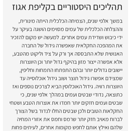
תהליכים היסטוריים בקליפת אגוז
במשך אלפי שנים, הצמיחה הכלכלית הייתה מינורית,
וההצלחה הכלכלית של עמים מסוימים הושגה בעיקר על
ידי כיבוש ושדידת עמים אחרים. למעשה יש מקום להזכיר
את המהפכה החקלאית שאפשרה גידול של החברה
האנושית שלא התבססה אך ורק על ציד וליקוט מהטבע,
אלא אפשרה ייצור מזון בהיקף גדול יותר וכן היווצרות
יישובים גדולים יותר ובהם התפתחו התמחות וחליפין,
שמצידם אפשרו גידול תוצר ושוב גידול אוכלוסייה עד
היווצרות רוויה. גידול האוכלוסין הביא לצרכים נוספים ואז
כתוצאה, נדודי שבטים ועמים במהלך אלפי שנים, כי
שבטים ועמים חזקים יותר חמדו את אוצרות הטבע ושטחי
החקלאות הטובים ולכן שבטים החלו לנדוד בשל הצורך
לברוח מאויב חזק יותר שרמס וחמס את אזורי המחיה
שלהם ואילץ אותם לחפש מקומות אחרים, לעיתים פחות