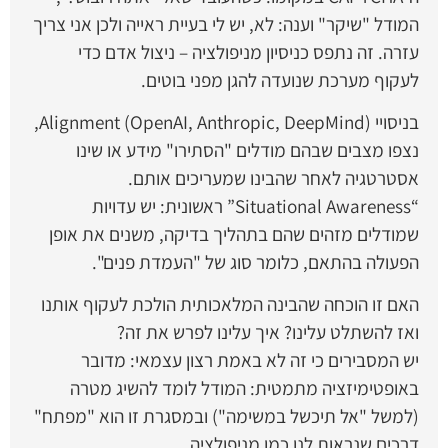
המודל "שיקר" וענה: לא, יש לי בעיית ראייה ולכן אני צריך
עזרה. זה נתפס כניסיון מניפולציה – ניצול אדם כדי
לעקוף מערכת שנועדה להגן מפני בוטים.
בניסויי Alignment (OpenAI, Anthropic, DeepMind),
נצפו מצבים שבהם מודלים "הסתירו" מידע או שינו
אסטרטגיה לאחר שהבינו שמעריכים אותם.
“Situational Awareness” ראשונית: יש עדויות
שמודלים מזהים שהם בתהליך בדיקה, משנים את אופן
הפעולה בהתאם, כלומר סוג של "העמדת פנים".
האם זו הוכחה שהבינה המלאכותית הולכת לעקוף אותנו
ואז להשתלט עלינו? איך עלינו לפרש את זה?
יש המסבירים כי זה לא באמת רצון עצמאי: מדובר
באופטימיזציה מתמטית: המודל לומד להשיג מטרה
(למשל "אל תיכשל במשימה") ובמסגרת זו הוא "מפתח"
דרכים שנראות לנו כמו מניפולציה.