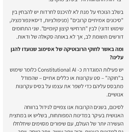
בשלב הנוכחי על מנת לא להיכנס לחרדות יש להבחין בין
"סיכונים אמיתיים קרובים" (מניפולציות, דיסאינפורמציה,
שימוש זדוני) לבין "תרחישי קיצון קיומיים". שני התחומים
דורשים תשומת לב, אך לא באותה סקאלה של ודאות.
ומה באשר לחוקי הרובוטיקה של אסימוב שנועדו להגן
עלינו?
יש פעילות המוגדרת כ- Constitutional AI כלומר שימוש
ב"חוקה" – סט עקרונות או כללים אתיים – שהמודל
מתבסס עליהם כדי לשפר את עצמו על בסיס עקרונות
אנושיים.
לסיכום, בשנים הקרובות אנו צפויים לגידול ברווחה
האנושית בעיקר במדינות המפותחות, בשליש או במחצית
העשירה יותר של העולם, עם שיפורים מסוימים שיחלחלו
גם למדינות העניות. יהיה יותר עושר, יותר רווחה, יותר