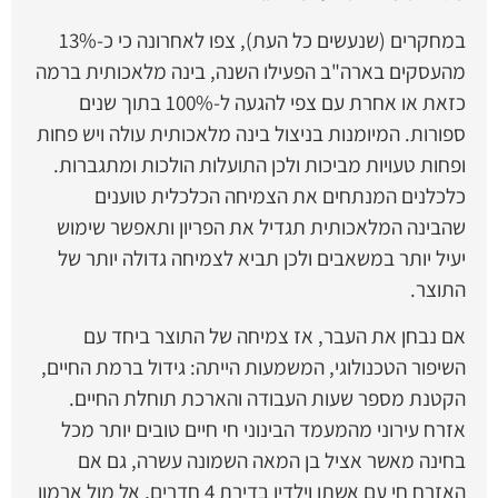
במחקרים (שנעשים כל העת), צפו לאחרונה כי כ-13%
מהעסקים בארה"ב הפעילו השנה, בינה מלאכותית ברמה
כזאת או אחרת עם צפי להגעה ל-100% בתוך שנים
ספורות. המיומנות בניצול בינה מלאכותית עולה ויש פחות
ופחות טעויות מביכות ולכן התועלות הולכות ומתגברות.
כלכלנים המנתחים את הצמיחה הכלכלית טוענים
שהבינה המלאכותית תגדיל את הפריון ותאפשר שימוש
יעיל יותר במשאבים ולכן תביא לצמיחה גדולה יותר של
התוצר.
אם נבחן את העבר, אז צמיחה של התוצר ביחד עם
השיפור הטכנולוגי, המשמעות הייתה: גידול ברמת החיים,
הקטנת מספר שעות העבודה והארכת תוחלת החיים.
אזרח עירוני מהמעמד הבינוני חי חיים טובים יותר מכל
בחינה מאשר אציל בן המאה השמונה עשרה, גם אם
האזרח חי עם אשתו וילדיו בדירת 4 חדרים, אל מול ארמון