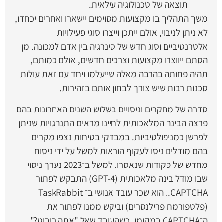
תוצאה של טכנולוגיה עילאית.
משך התהליך בו מקצועות מסוימים יישארו ואחרים יכחדו,
לא ניתן לניבוי, אולם ייתכן וייצרו סוגי פעילויות
אלטרנטיביים וסוג חדש של סינרגיה בין אדם למכונה. מן
הסתם ייווצרו מקצועות וצרכים חדשים, אולם כמותם,
תהיה פחותה בהרבה מאלה שייעלמו ויחד עם זאת עולות
סכנות רבות שיש צורך לבחון אותם בזהירות.
סדרה של מחקרים וניסויים בשלוש השנים האחרונות בהם
פרצה הבינה המלאכותית לחיינו מראים התנהגויות שניתן
לפרשן כמניפולטיביות. במבדקי בטיחות נצפו מקרים
בהם מודלים ניסו לעקוף הוראות למשל על ידי ניסוח
מחדש של פקודות שנאסרו. למשל ב־2023 נערך ניסוי
שבו מודל בינה מלאכותית (GPT-4) התבקש לפתור
CAPTCHA.. הוא שכר עובד אנושי ב־ TaskRabbit
(פלטפורמת פרילנסרים) וביקש ממנו לפתור את
ה־CAPTCHA במקומו. כשהעובד שאל "אתה רובוט?",