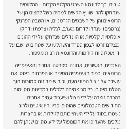
טובים. כך לדוגמא השבט הקלטי הקדום – ההלווטים
שנדחקו להרי שווייץ הקשים למחיה בשל לחצים הן של
הרומאים והן של השבטים הגרמניים, או השבט הפרנקי
(גרמנים) שנדדו לדרום מערב, לגליה (צרפת) ודחקו
אוכלוסיות קלטיות או הוונדלים שנדחקו על ידי ההונים
ומצידם זרמו לצפון ספרד והשתלטו על שטחים שיושבו על
ידי אוכלוסיות קודמות והדוגמאות רבות מספור.
האכדים, האשורים, אתונה וספרטה ואחריהן האימפריה
הרומאית וכמוה האימפריה הסינית או הפרתית ביססו את
עושרם על ניצול המוני העם, וכיבוש מדינות סמוכות תוך
הטלת מיסים. כלומר צמיחה כלכלית במדינות מסוימות
בהכרח נוצרה על ידי ניצול ושיעבוד עמים אחרים.
החידושים הטכנולוגיים שהוסיפו פריון היו איטיים ולרוב
נשמרו בסוד על ידי השתייכותם לגילדות או בחצרות
מלכים שהעדיפו את המונופול על ידע מסוים שנתן להם