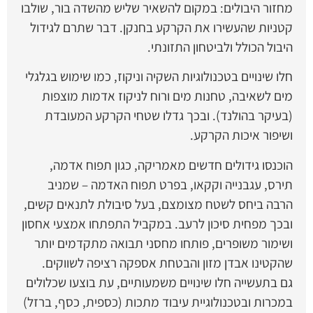
מחזור היבולים: במקום להשאיר שליש מהשדה בור, שולבו
קטניות שהעשירו את הקרקע בחנקן. דבר שתרם לגידול
היבול הכולל ולביטחון התזונתי.
חלו שינויים בטכנולוגיות השקיה וניקוז, כמו שימוש בגלגלי
מים לשאיבה, טחנות מים ורוח לניקוז אדמות מוצפות
(בעיקר בהולנד). ובכך גדלו שטחי הקרקע המעובדת
ושיפור איכות הקרקע.
הוכנסו גידולים חדשים מאמריקה, כגון תפוח אדמה,
תירס, עגבנייה וקקאו, בפרט תפוח האדמה – שמניב
הרבה ביחס לשטח מצומצם, בעל סיבולת לתנאים קשים,
ובכך מפחית סיכון לרעב. במקביל התפתחו אמצעי אחסון
ושימור משופרים, פותחו מחסני תבואה מתקדמים יותר
שהקטינו אבדן מזון והבטחת אספקה רציפה לשווקים.
גם בתעשייה חלו שינויים משמעותיים, עת בוצעו שכלולים
במכרות ובטכנולוגיית עיבוד מתכות (כספית, כסף, ברזל)