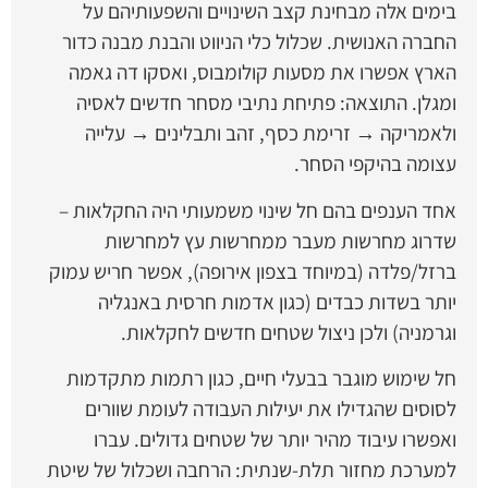
בימים אלה מבחינת קצב השינויים והשפעותיהם על
החברה האנושית. שכלול כלי הניווט והבנת מבנה כדור
הארץ אפשרו את מסעות קולומבוס, ואסקו דה גאמה
ומגלן. התוצאה: פתיחת נתיבי מסחר חדשים לאסיה
ולאמריקה → זרימת כסף, זהב ותבלינים → עלייה
עצומה בהיקפי הסחר.
אחד הענפים בהם חל שינוי משמעותי היה החקלאות –
שדרוג מחרשות מעבר ממחרשות עץ למחרשות
ברזל/פלדה (במיוחד בצפון אירופה), אפשר חריש עמוק
יותר בשדות כבדים (כגון אדמות חרסית באנגליה
וגרמניה) ולכן ניצול שטחים חדשים לחקלאות.
חל שימוש מוגבר בבעלי חיים, כגון רתמות מתקדמות
לסוסים שהגדילו את יעילות העבודה לעומת שוורים
ואפשרו עיבוד מהיר יותר של שטחים גדולים. עברו
למערכת מחזור תלת-שנתית: הרחבה ושכלול של שיטת