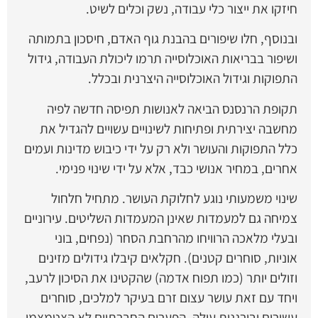
חיזקו את ייצור כלי עבודה, נשק וכלים לשיט.
ובנוסף, חלו שיפורים בהבנת גוף האדם, חיסכון בתמותה
ושיפור בבריאות האוכלוסייה תרמו ליכולת העבודה, גידול
התפוקות וגידול האוכלוסייה היצרנית ובכלל.
תקופת הרנסנס הביאה לאנושות תפיסה חדשה לפיה
מחשבה יצירתית ופתיחות לשינויים עשויים להגדיל את
כלל התפוקות והעושר ולא רק על ידי כיבוש מדינות ועמים
אחרים, במחיר אנושי כבד, אלא על ידי שינוי פנימי.
שינוי משמעותי נוגע לחלוקת העושר. מתחיל חלחול
צמיחה גם למעמדות שאינן המעמדות השליטים. עירוניים
ובעלי מלאכה הרוויחו מהרחבת הסחר (נפחים, בוני
אוניות, סוחרים קטנים). חקלאים קיבלו גידולים מזינים
וזולים יותר (כמו תפוח אדמה) שהקטינו את הסיכון לרעב,
ויחד עם זאת עושר עצום זרם בעיקר למלכים, סוחרים
עשירים ובורגנות עולה. הפערים החברתיים לא הצטמצמו,