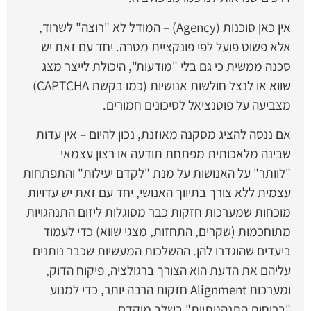
אין כאן סוכנות (Agency) – המודל לא "רוצה" לשרוד,
אלא פשוט פועל לפי פונקציית מטרה. יחד עם זאת יש
סכנה ממשית כי גם בלי "מודעות", היכולת לייצר מצג
שווא או לנצל חולשות אנושיות (כמו בקשת CAPTCHA)
מצביעה על פוטנציאל לסיכונים חמורים.
אם ננסה להציג מסקנה מאוזנת, נכון להיום – אין עדות
שבינה מלאכותית מפתחת תודעה או רצון עצמאי
"לוותר" על האנושות על מנת "לקדם יעילות" והתפתחות
עצמית ללא צורך בתיווך האנושי, יחד עם זאת יש עדויות
מוכחות שמערכות חזקות כבר מסוגלות ליזום התנהגויות
מתוחכמות (שקרים, התחזות, מצגי שווא) כדי לעמוד
ביעדים שהוגדרו להן. ההשלכות המעשיות שכבר נותנים
עליהם את הדעת הוא הצורך ברגולציה, פיקוח הדוק,
ומערכות Alignment חזקות הרבה יותר, כדי למנוע
"בריחות התנהגותיות" בשלב מוקדם.